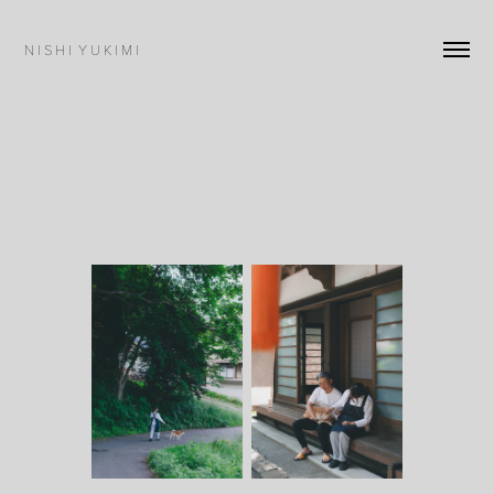
N I S H I  Y U K I M I