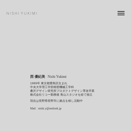
N I S H I  Y U K I M I
西 優紀美
Nishi Yukimi
年 東京都豊島区生まれ
1989
中央大学理工学部精密機械工学科
桑沢デザイン研究所プロダクトデザイン専攻卒業
株式会社リコー勤務後 青山スタジオを
経て
独立
現在は長野県長野市に拠点を移し活動中
Mail : nishi.y@outlook.jp