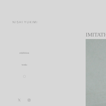
N I S H I  Y U K I M I
IMITAT
exhibition
works
〇