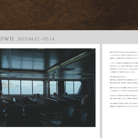
o
w
n
2023.04.22 - 05.14