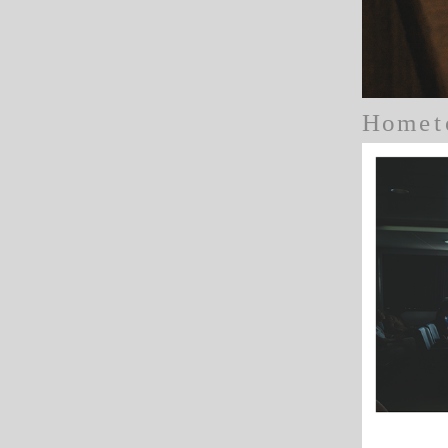
H
o
m
e
t