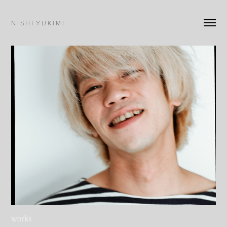
N I S H I  Y U K I M I
works